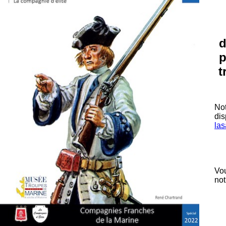
d
p
t
Not
dis
las
Vou
not