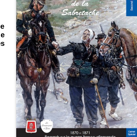
de
de
es